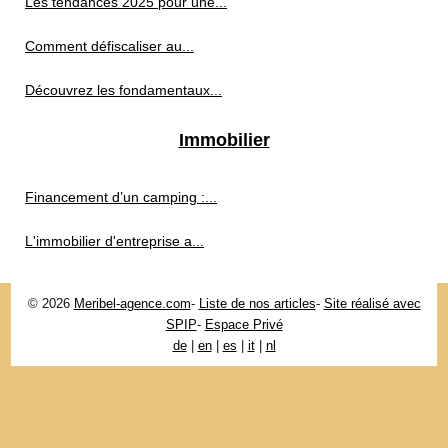
Les tendances 2025 pour une...
Comment défiscaliser au...
Découvrez les fondamentaux...
Immobilier
Financement d’un camping :...
L'immobilier d'entreprise a...
© 2026
Meribel-agence.com
-
Liste de nos articles
-
Site réalisé avec
SPIP
-
Espace Privé
de
|
en
|
es
|
it
|
nl